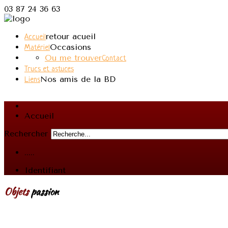
03 87 24 36 63
retour acueil
Accueil
Occasions
Matériel
Ou me trouver
Contact
Trucs et astuces
Nos amis de la BD
Liens
Accueil
Rechercher
.....
Identifiant
Objets
passion